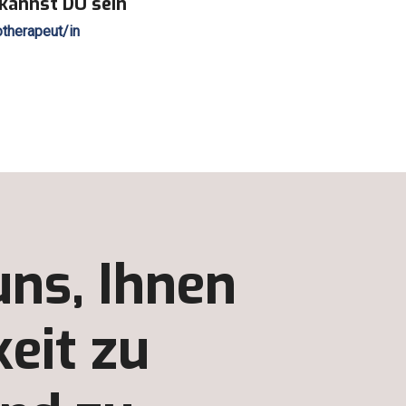
 kannst DU sein
therapeut/in
uns, Ihnen
eit zu